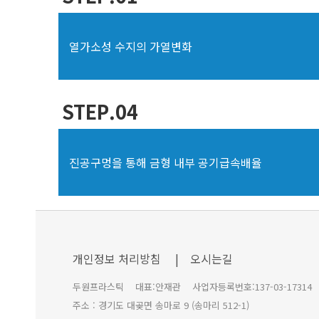
열가소성 수지의 가열변화
STEP.04
진공구멍을 통해 금형 내부 공기급속배율
개인정보 처리방침
| 오시는길
두원프라스틱 대표:안재관 사업자등록번호:137-03-1731
주소 : 경기도 대곶면 송마로 9 (송마리 512-1)