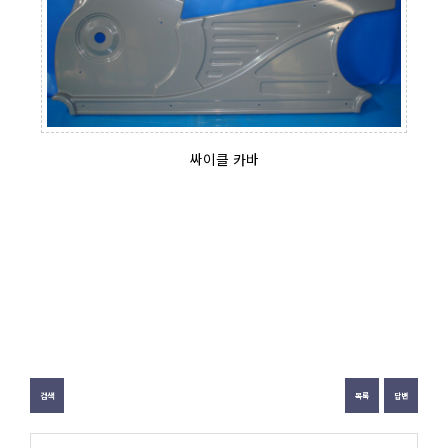
싸이클 카바
검색
목록
답변