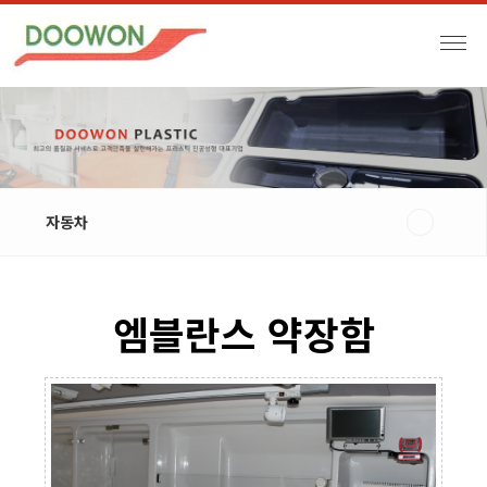
자동차
엠블란스 약장함