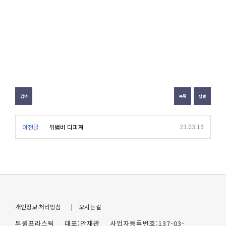
검색
목록
답변
23.03.19
이전글
뒤범버 디피져
개인정보 처리방침
| 오시는길
두원프라스틱 대표:안재관 사업자등록번호:137-03-